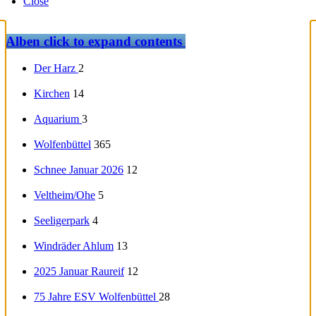
Close
Alben
click to expand contents
Der Harz
2
Kirchen
14
Aquarium
3
Wolfenbüttel
365
Schnee Januar 2026
12
Veltheim/Ohe
5
Seeligerpark
4
Windräder Ahlum
13
2025 Januar Raureif
12
75 Jahre ESV Wolfenbüttel
28