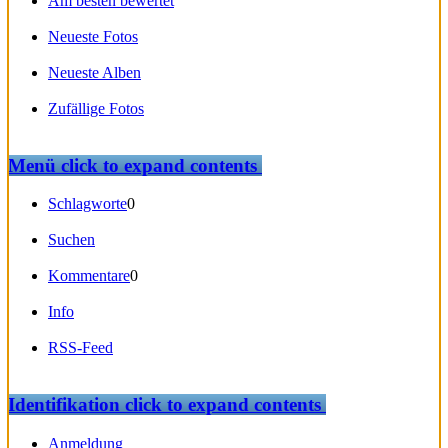
Am besten bewertet
Neueste Fotos
Neueste Alben
Zufällige Fotos
Menü
click to expand contents
Schlagworte
0
Suchen
Kommentare
0
Info
RSS-Feed
Identifikation
click to expand contents
Anmeldung