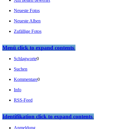
Am besten bewertet
Neueste Fotos
Neueste Alben
Zufällige Fotos
Menü
click to expand contents
Schlagworte
0
Suchen
Kommentare
0
Info
RSS-Feed
Identifikation
click to expand contents
Anmeldung