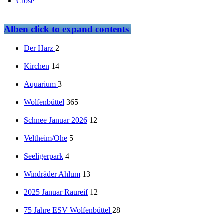
Close
Alben
click to expand contents
Der Harz
2
Kirchen
14
Aquarium
3
Wolfenbüttel
365
Schnee Januar 2026
12
Veltheim/Ohe
5
Seeligerpark
4
Windräder Ahlum
13
2025 Januar Raureif
12
75 Jahre ESV Wolfenbüttel
28