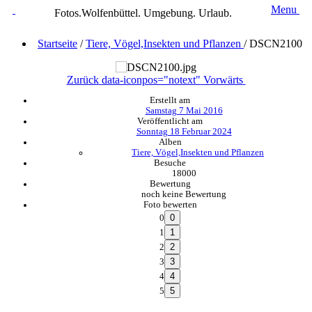
Menu
Fotos.Wolfenbüttel. Umgebung. Urlaub.
Startseite
/
Tiere, Vögel,Insekten und Pflanzen
/
DSCN2100
Zurück
data-iconpos="notext"
Vorwärts
Erstellt am
Samstag 7 Mai 2016
Veröffentlicht am
Sonntag 18 Februar 2024
Alben
Tiere, Vögel,Insekten und Pflanzen
Besuche
18000
Bewertung
noch keine Bewertung
Foto bewerten
0
1
2
3
4
5