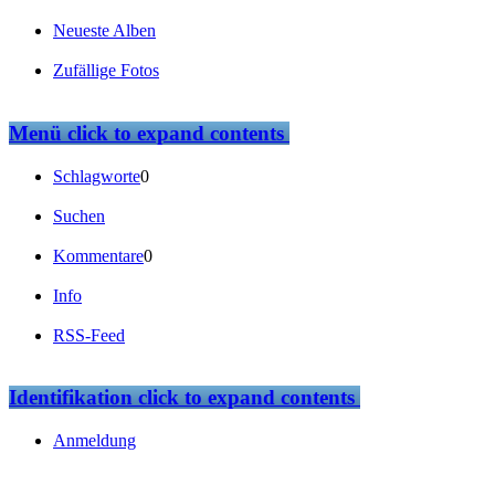
Neueste Alben
Zufällige Fotos
Menü
click to expand contents
Schlagworte
0
Suchen
Kommentare
0
Info
RSS-Feed
Identifikation
click to expand contents
Anmeldung