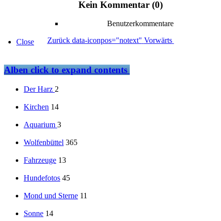
Kein Kommentar (0)
Benutzerkommentare
Zurück
data-iconpos="notext"
Vorwärts
Close
Alben
click to expand contents
Der Harz
2
Kirchen
14
Aquarium
3
Wolfenbüttel
365
Fahrzeuge
13
Hundefotos
45
Mond und Sterne
11
Sonne
14