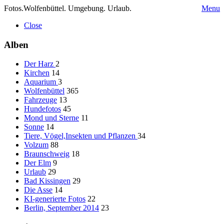
Fotos.Wolfenbüttel. Umgebung. Urlaub.
Menu
Close
Alben
Der Harz
2
Kirchen
14
Aquarium
3
Wolfenbüttel
365
Fahrzeuge
13
Hundefotos
45
Mond und Sterne
11
Sonne
14
Tiere, Vögel,Insekten und Pflanzen
34
Volzum
88
Braunschweig
18
Der Elm
9
Urlaub
29
Bad Kissingen
29
Die Asse
14
KI-generierte Fotos
22
Berlin, September 2014
23