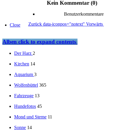
Kein Kommentar (0)
Benutzerkommentare
Zurück
data-iconpos="notext"
Vorwärts
Close
Alben
click to expand contents
Der Harz
2
Kirchen
14
Aquarium
3
Wolfenbüttel
365
Fahrzeuge
13
Hundefotos
45
Mond und Sterne
11
Sonne
14