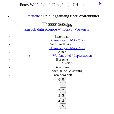
Menu
Fotos.Wolfenbüttel. Umgebung. Urlaub.
Startseite
/
Frühlingsanfang über Wolfenbüttel
Zurück
data-iconpos="notext"
Vorwärts
Erstellt am
Donnerstag 20 März 2025
Veröffentlicht am
Donnerstag 20 März 2025
Alben
Wolfenbüttel
/
Impressionen
Besuche
186316
Bewertung
noch keine Bewertung
Foto bewerten
0
1
2
3
4
5