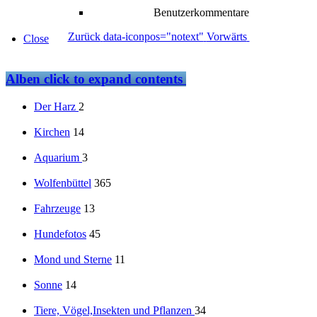
Benutzerkommentare
Zurück
data-iconpos="notext"
Vorwärts
Close
Alben
click to expand contents
Der Harz
2
Kirchen
14
Aquarium
3
Wolfenbüttel
365
Fahrzeuge
13
Hundefotos
45
Mond und Sterne
11
Sonne
14
Tiere, Vögel,Insekten und Pflanzen
34