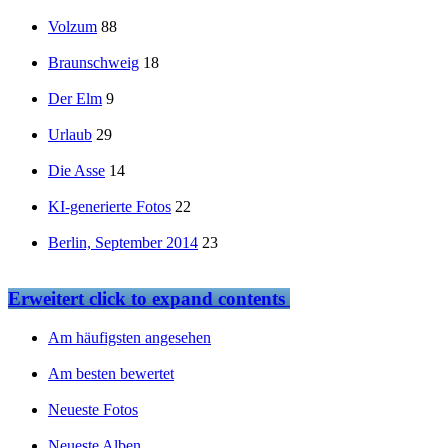
Volzum
88
Braunschweig
18
Der Elm
9
Urlaub
29
Die Asse
14
KI-generierte Fotos
22
Berlin, September 2014
23
Erweitert
click to expand contents
Am häufigsten angesehen
Am besten bewertet
Neueste Fotos
Neueste Alben