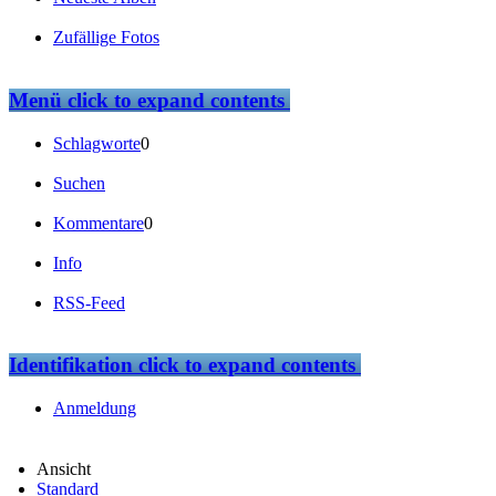
Zufällige Fotos
Menü
click to expand contents
Schlagworte
0
Suchen
Kommentare
0
Info
RSS-Feed
Identifikation
click to expand contents
Anmeldung
Ansicht
Standard